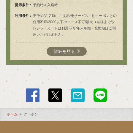
提示条件
予約時＆入店時
閉じる
利用条件
要予約/入店時にご提示/他サービス・他クーポンとの
併用不可/2000以下のコース不可/最大３名様まで/ク
レジットカードは利用不可/年末年始・繁忙期はご利
用いただけません。
詳細を見る
ホーム
クーポン