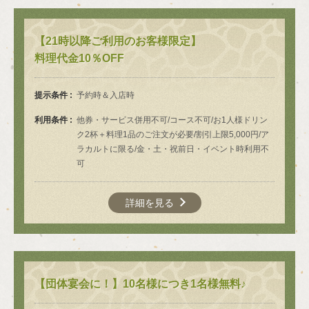
【21時以降ご利用のお客様限定】
料理代金10％OFF
提示条件
予約時＆入店時
利用条件
他券・サービス併用不可/コース不可/お1人様ドリン
ク2杯＋料理1品のご注文が必要/割引上限5,000円/ア
この店舗情報をシェアする
ラカルトに限る/金・土・祝前日・イベント時利用不
可
クーポン | 焼肉ホルモンたけ田 赤羽店
東京都北区赤羽１-22-2 大黒屋ビル2F
詳細を見る
https://29takeda-akabane.owst.jp/coupons
お店情報をコピー
【団体宴会に！】10名様につき1名様無料♪